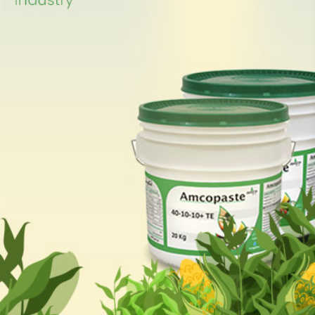
suspension & paste. The
offices & production plant
are located in Abdullah II
Industrial zone in Sahab;
30km south of capital
Amman.